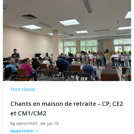
Non classé
Chants en maison de retraite – CP, CE2
et CM1/CM2
by
admin5605
on
Jun 18
Read more