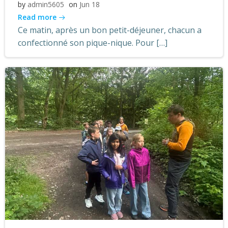
by
admin5605
on
Jun 18
Read more
Ce matin, après un bon petit-déjeuner, chacun a
confectionné son pique-nique. Pour […]