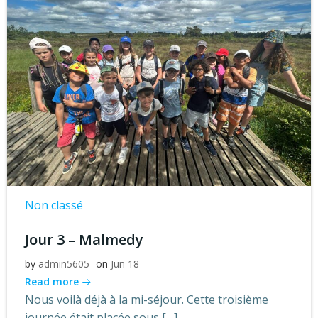
Non classé
Jour 3 – Malmedy
by
admin5605
on
Jun 18
Read more
Nous voilà déjà à la mi-séjour. Cette troisième
journée était placée sous […]