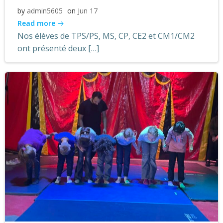
by
admin5605
on
Jun 17
Read more
Nos élèves de TPS/PS, MS, CP, CE2 et CM1/CM2
ont présenté deux […]