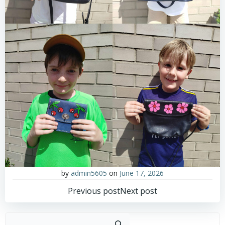
by
admin5605
on
June 17, 2026
Post
Post
Previous post
Next post
navigation
navigation
Sear