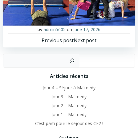
by
admin5605
on
June 17, 2026
Post
Post
Previous post
Next post
navigation
navigation
Sear
Articles récents
Jour 4 – Séjour à Malmedy
Jour 3 – Malmedy
Jour 2 – Malmedy
Jour 1 – Malmedy
C’est parti pour le séjour des CE2 !
Archives