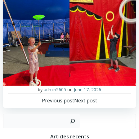
by
admin5605
on
June 17, 2026
Post
Post
Previous post
Next post
navigation
navigation
Sear
Articles récents