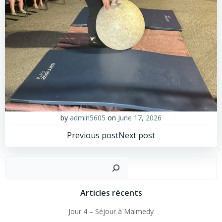
by
admin5605
on
June 17, 2026
Post
Post
Previous post
Next post
navigation
navigation
Sear
Articles récents
Jour 4 – Séjour à Malmedy