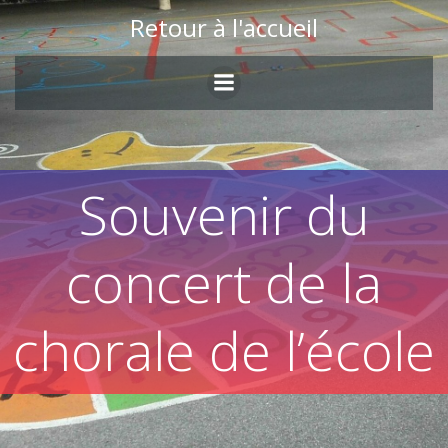
Skip
Retour à l'accueil
to
content
Souvenir du
concert de la
chorale de l’école