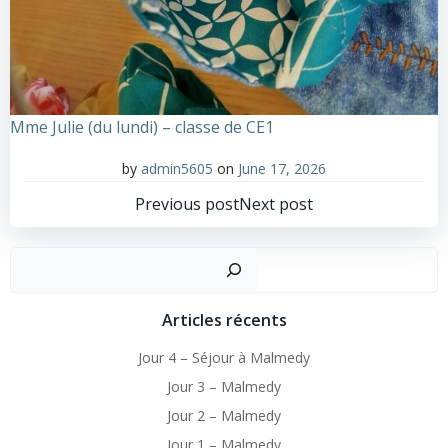
Mme Julie (du lundi) – classe de CE1
by
admin5605
on
June 17, 2026
Post
Post
Previous post
Next post
navigation
navigation
Sear
Articles récents
Jour 4 – Séjour à Malmedy
Jour 3 – Malmedy
Jour 2 – Malmedy
Jour 1 – Malmedy