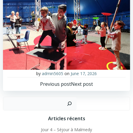
by
admin5605
on
June 17, 2026
Post
Post
Previous post
Next post
navigation
navigation
Sear
Articles récents
Jour 4 – Séjour à Malmedy