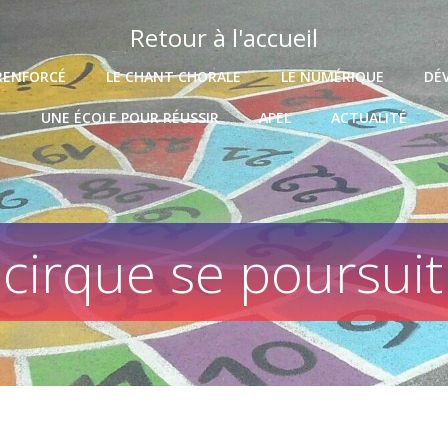
Retour à l'accueil
RENFORCÉ
LE CHANT CHORALE
LE NUMÉRIQUE
DÉ
UNE ÉCOLE POUR RÉUSSIR
APEL
ACTUALITÉ
cirque se poursuit 