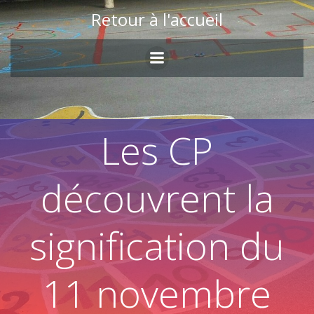
Skip
Retour à l'accueil
to
content
Les CP
découvrent la
signification du
11 novembre