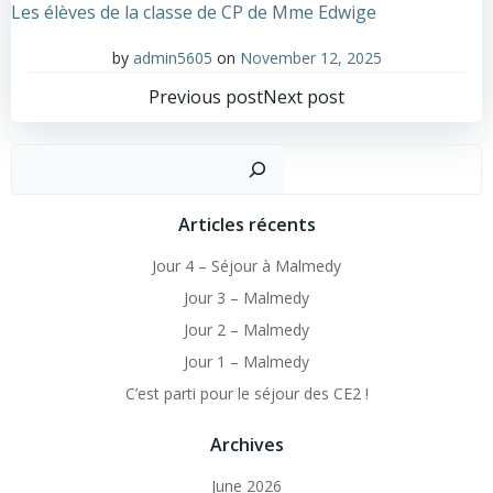
Les élèves de la classe de CP de Mme Edwige
by
admin5605
on
November 12, 2025
Post
Post
Previous post
Next post
navigation
navigation
Sear
Articles récents
Jour 4 – Séjour à Malmedy
Jour 3 – Malmedy
Jour 2 – Malmedy
Jour 1 – Malmedy
C’est parti pour le séjour des CE2 !
Archives
June 2026