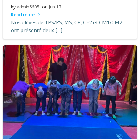
by
admin5605
on
Jun 17
Read more
Nos élèves de TPS/PS, MS, CP, CE2 et CM1/CM2
ont présenté deux […]