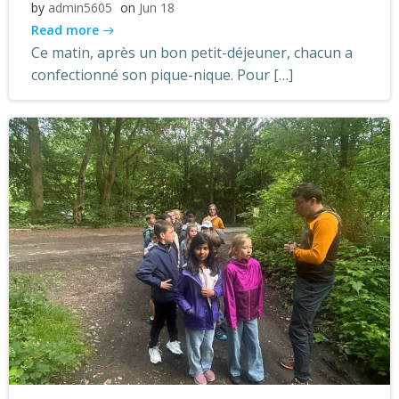
by
admin5605
on
Jun 18
Read more
Ce matin, après un bon petit-déjeuner, chacun a
confectionné son pique-nique. Pour […]