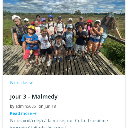
Non classé
Jour 3 – Malmedy
by
admin5605
on
Jun 18
Read more
Nous voilà déjà à la mi-séjour. Cette troisième
journée était placée sous […]