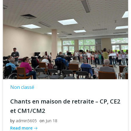
Non classé
Chants en maison de retraite – CP, CE2
et CM1/CM2
by
admin5605
on
Jun 18
Read more