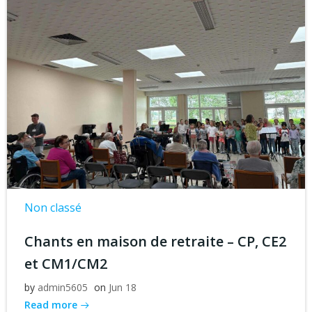
Non classé
Chants en maison de retraite – CP, CE2
et CM1/CM2
by
admin5605
on
Jun 18
Read more