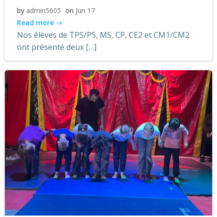
by
admin5605
on
Jun 17
Read more
Nos élèves de TPS/PS, MS, CP, CE2 et CM1/CM2
ont présenté deux […]