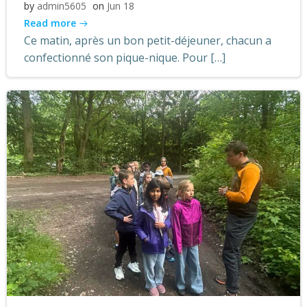
by
admin5605
on
Jun 18
Read more
Ce matin, après un bon petit-déjeuner, chacun a
confectionné son pique-nique. Pour […]