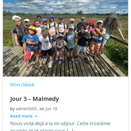
Non classé
Jour 3 – Malmedy
by
admin5605
on
Jun 18
Read more
Nous voilà déjà à la mi-séjour. Cette troisième
journée était placée sous […]