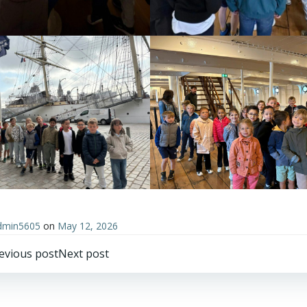
dmin5605
on
May 12, 2026
Post
Post
evious post
Next post
avigation
navigation