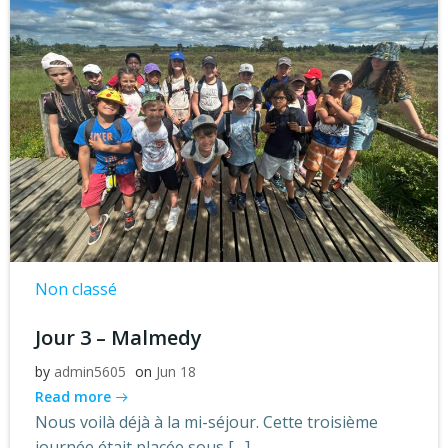
Non classé
Jour 3 – Malmedy
by
admin5605
on
Jun 18
Read more
Nous voilà déjà à la mi-séjour. Cette troisième
journée était placée sous […]