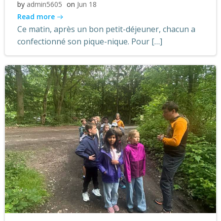
by
admin5605
on
Jun 18
Read more
Ce matin, après un bon petit-déjeuner, chacun a
confectionné son pique-nique. Pour […]