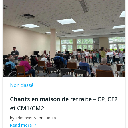
Non classé
Chants en maison de retraite – CP, CE2
et CM1/CM2
by
admin5605
on
Jun 18
Read more