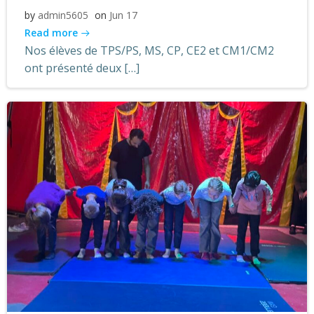
by
admin5605
on
Jun 17
Read more
Nos élèves de TPS/PS, MS, CP, CE2 et CM1/CM2
ont présenté deux […]