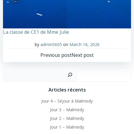
La classe de CE1 de Mme Julie
by
admin5605
on
March 16, 2026
Post
Post
Previous post
Next post
navigation
navigation
Sear
Articles récents
Jour 4 – Séjour à Malmedy
Jour 3 – Malmedy
Jour 2 – Malmedy
Jour 1 – Malmedy