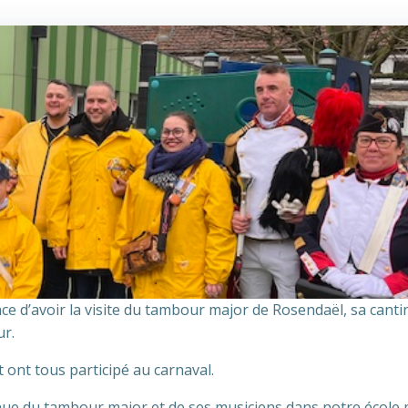
ce d’avoir la visite du tambour major de Rosendaël, sa cantin
ur.
 ont tous participé au carnaval.
nue du tambour major et de ses musiciens dans notre école 