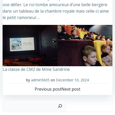
ose défier. Le roi tombe amoureux d’une belle bergère
dans un tableau de la chambre royale mais celle-ci aime
le petit ramoneur….
La classe de CM2 de Mme Sandrine
by
admin5605
on
December 10, 2024
Post
Post
Previous post
Next post
navigation
navigation
Sear