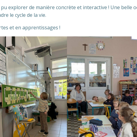
 pu explorer de manière concrète et interactive ! Une belle 
e le cycle de la vie.
tes et en apprentissages !