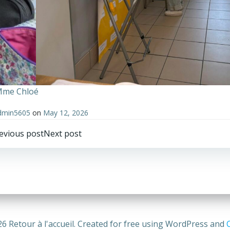
 Mme Chloé
dmin5605
on
May 12, 2026
Post
Post
evious post
Next post
avigation
navigation
6 Retour à l'accueil. Created for free using WordPress and
C