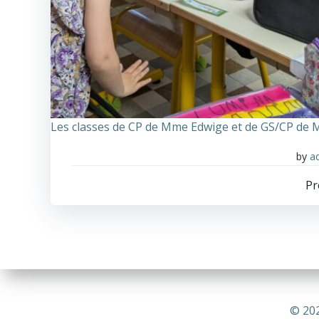
Les classes de CP de Mme Edwige et de GS/CP de
by
a
Pr
n
© 202