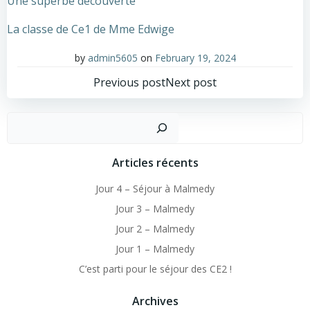
Une superbe découverte
La classe de Ce1 de Mme Edwige
by
admin5605
on
February 19, 2024
Post
Post
Previous post
Next post
navigation
navigation
Sear
Articles récents
Jour 4 – Séjour à Malmedy
Jour 3 – Malmedy
Jour 2 – Malmedy
Jour 1 – Malmedy
C’est parti pour le séjour des CE2 !
Archives