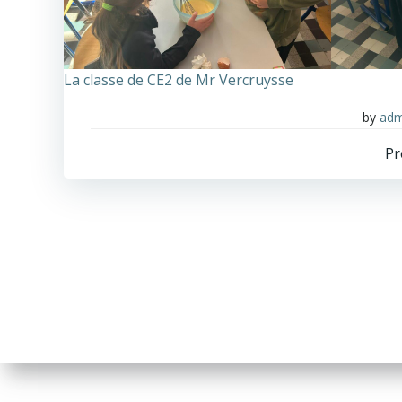
La classe de CE2 de Mr Vercruysse
by
adm
Pr
n