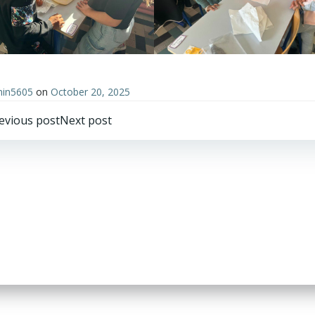
in5605
on
October 20, 2025
Post
Post
evious post
Next post
avigation
navigation