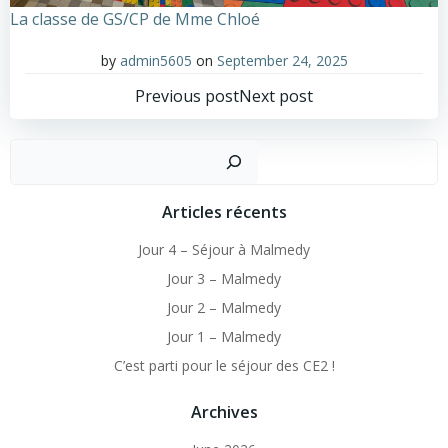
La classe de GS/CP de Mme Chloé
by
admin5605
on
September 24, 2025
Post
Post
Previous post
Next post
navigation
navigation
Sear
Articles récents
Jour 4 – Séjour à Malmedy
Jour 3 – Malmedy
Jour 2 – Malmedy
Jour 1 – Malmedy
C’est parti pour le séjour des CE2 !
Archives