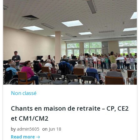
Non classé
Chants en maison de retraite – CP, CE2
et CM1/CM2
by
admin5605
on
Jun 18
Read more