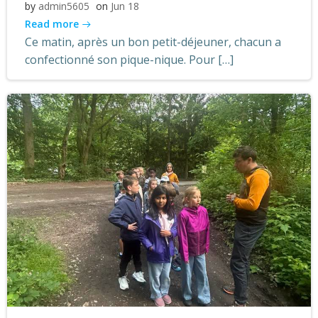
by
admin5605
on
Jun 18
Read more
Ce matin, après un bon petit-déjeuner, chacun a
confectionné son pique-nique. Pour […]