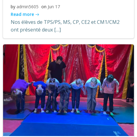
by
admin5605
on
Jun 17
Read more
Nos élèves de TPS/PS, MS, CP, CE2 et CM1/CM2
ont présenté deux […]