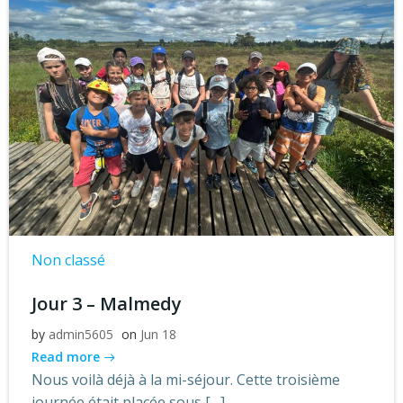
Non classé
Jour 3 – Malmedy
by
admin5605
on
Jun 18
Read more
Nous voilà déjà à la mi-séjour. Cette troisième
journée était placée sous […]