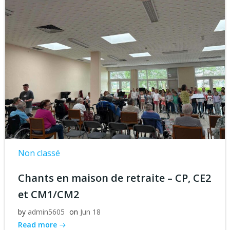
Non classé
Chants en maison de retraite – CP, CE2
et CM1/CM2
by
admin5605
on
Jun 18
Read more