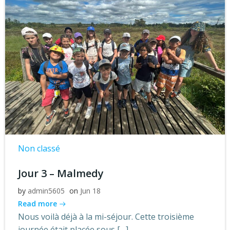
Non classé
Jour 3 – Malmedy
by
admin5605
on
Jun 18
Read more
Nous voilà déjà à la mi-séjour. Cette troisième
journée était placée sous […]