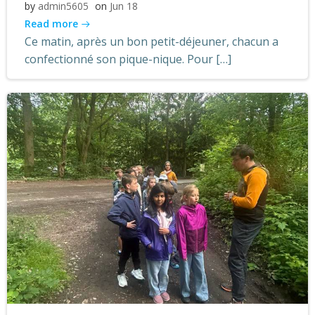
by
admin5605
on
Jun 18
Read more
Ce matin, après un bon petit-déjeuner, chacun a
confectionné son pique-nique. Pour […]