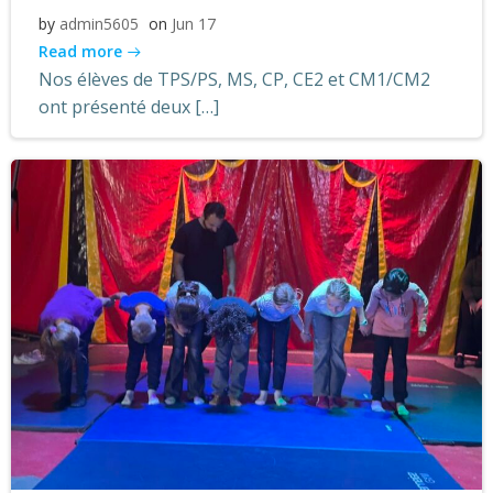
by
admin5605
on
Jun 17
Read more
Nos élèves de TPS/PS, MS, CP, CE2 et CM1/CM2
ont présenté deux […]