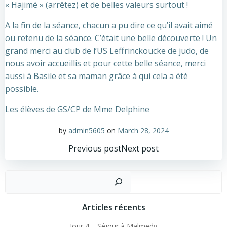
« Hajimé » (arrêtez) et de belles valeurs surtout !
A la fin de la séance, chacun a pu dire ce qu’il avait aimé
ou retenu de la séance. C’était une belle découverte ! Un
grand merci au club de l’US Leffrinckoucke de judo, de
nous avoir accueillis et pour cette belle séance, merci
aussi à Basile et sa maman grâce à qui cela a été
possible.
Les élèves de GS/CP de Mme Delphine
by
admin5605
on
March 28, 2024
Post
Post
Previous post
Next post
navigation
navigation
Sear
Articles récents
Jour 4 – Séjour à Malmedy