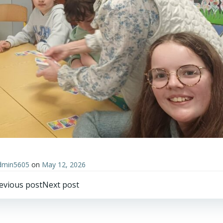
dmin5605
on
May 12, 2026
Post
Post
evious post
Next post
avigation
navigation