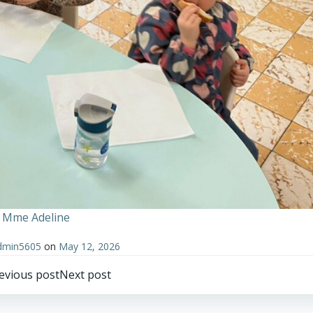
e Mme Adeline
dmin5605
on
May 12, 2026
Post
Post
evious post
Next post