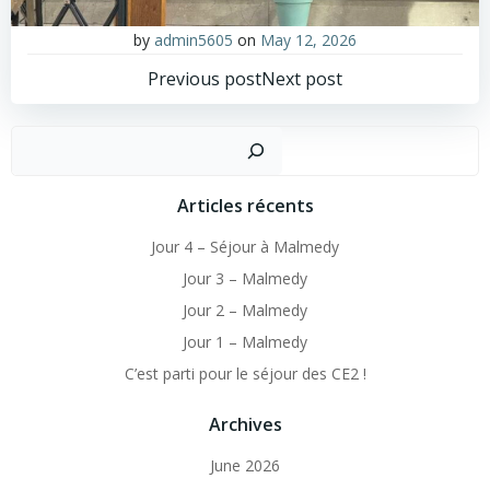
by
admin5605
on
May 12, 2026
Post
Post
Previous post
Next post
navigation
navigation
Sear
Articles récents
Jour 4 – Séjour à Malmedy
Jour 3 – Malmedy
Jour 2 – Malmedy
Jour 1 – Malmedy
C’est parti pour le séjour des CE2 !
Archives
June 2026