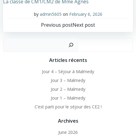
La classe de CM1/CM2 de Mme Agnès
by
admin5605
on
February 6, 2026
Post
Post
Previous post
Next post
navigation
navigation
Sear
Articles récents
Jour 4 – Séjour à Malmedy
Jour 3 – Malmedy
Jour 2 – Malmedy
Jour 1 – Malmedy
C’est parti pour le séjour des CE2 !
Archives
June 2026