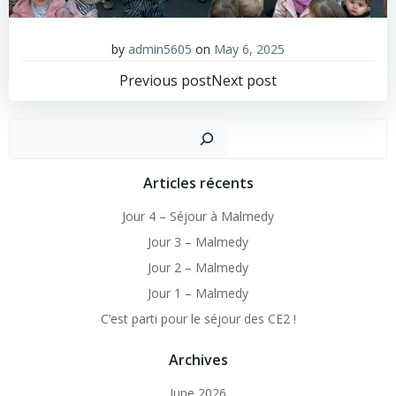
by
admin5605
on
May 6, 2025
Post
Post
Previous post
Next post
navigation
navigation
Sear
Articles récents
Jour 4 – Séjour à Malmedy
Jour 3 – Malmedy
Jour 2 – Malmedy
Jour 1 – Malmedy
C’est parti pour le séjour des CE2 !
Archives
June 2026