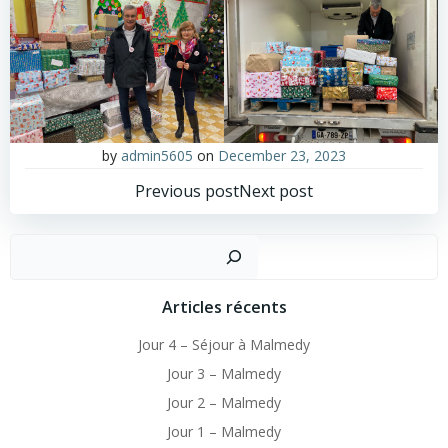
by
admin5605
on
December 23, 2023
Post
Post
Previous post
Next post
navigation
navigation
Sear
Articles récents
Jour 4 – Séjour à Malmedy
Jour 3 – Malmedy
Jour 2 – Malmedy
Jour 1 – Malmedy