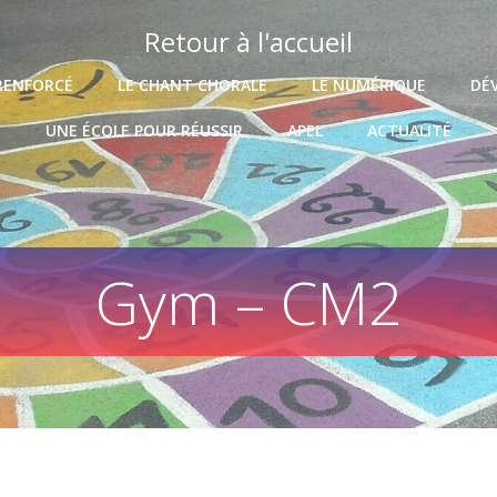
Retour à l'accueil
RENFORCÉ
LE CHANT CHORALE
LE NUMÉRIQUE
DÉ
UNE ÉCOLE POUR RÉUSSIR
APEL
ACTUALITÉ
Gym – CM2