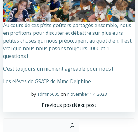
Au cours de ces p’tits goûters partagés ensemble, nous
en profitons pour discuter et débattre sur plusieurs
petites choses qui nous préoccupent au quotidien. Il est
vrai que nous nous posons toujours 1000 et 1
questions !
C’est toujours un moment agréable pour nous !
Les élèves de GS/CP de Mme Delphine
by
admin5605
on
November 17, 2023
Post
Post
Previous post
Next post
navigation
navigation
Sear