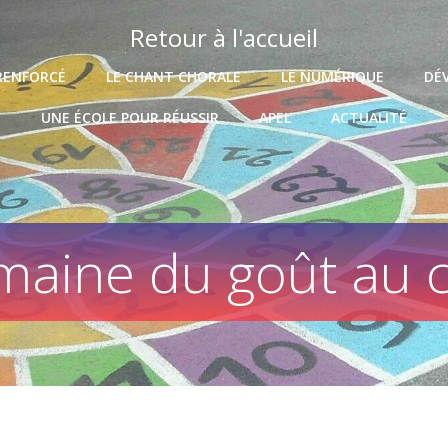
Retour à l'accueil
RENFORCÉ
LE CHANT CHORALE
LE NUMÉRIQUE
DÉ
UNE ÉCOLE POUR RÉUSSIR
APEL
ACTUALITÉ
maine du goût au c