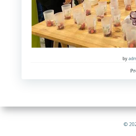
by
adm
Pr
n
© 202