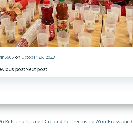
in5605
on
October 26, 2023
Post
Post
evious post
Next post
avigation
navigation
6 Retour à l'accueil. Created for free using WordPress and
C