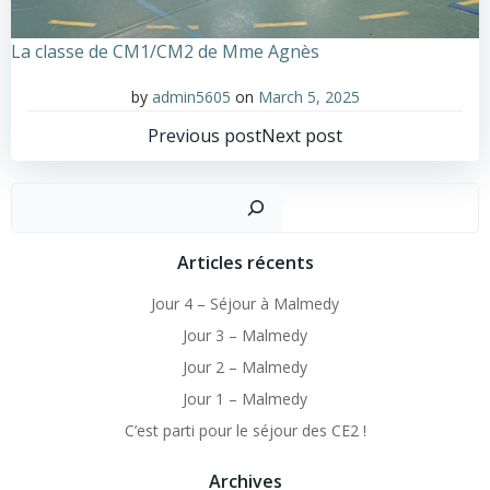
La classe de CM1/CM2 de Mme Agnès
by
admin5605
on
March 5, 2025
Post
Post
Previous post
Next post
navigation
navigation
Sear
Articles récents
Jour 4 – Séjour à Malmedy
Jour 3 – Malmedy
Jour 2 – Malmedy
Jour 1 – Malmedy
C’est parti pour le séjour des CE2 !
Archives