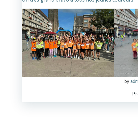
by
adm
Pr
n