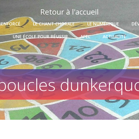
Retour à l'accueil
RENFORCÉ
LE CHANT CHORALE
LE NUMÉRIQUE
DÉ
UNE ÉCOLE POUR RÉUSSIR
APEL
ACTUALITÉ
boucles dunkerqu