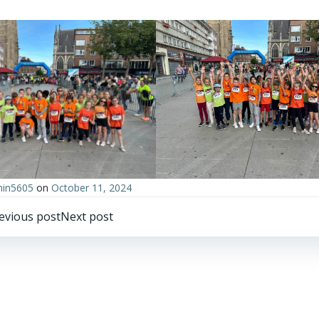
in5605
on
October 11, 2024
Post
Post
evious post
Next post
avigation
navigation