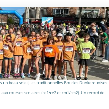
un beau soleil, les traditionnelles Boucles Dunkerquoises.
é aux courses scolaires (ce1/ce2 et cm1/cm2). Un record de