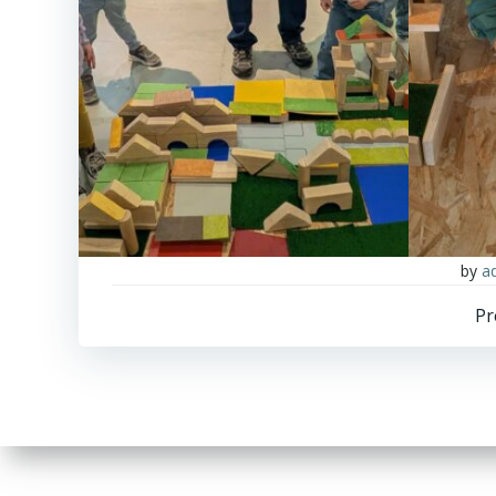
by
a
Pr
n