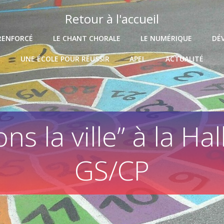
Retour à l'accueil
RENFORCÉ
LE CHANT CHORALE
LE NUMÉRIQUE
DÉ
UNE ÉCOLE POUR RÉUSSIR
APEL
ACTUALITÉ
ons la ville” à la Ha
GS/CP