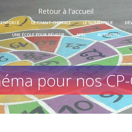
Retour à l'accueil
RENFORCÉ
LE CHANT CHORALE
LE NUMÉRIQUE
DÉ
UNE ÉCOLE POUR RÉUSSIR
APEL
ACTUALITÉ
inéma pour nos CP-