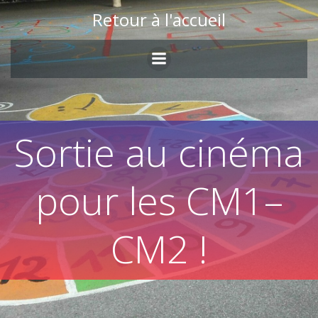
Skip
Retour à l'accueil
to
content
Sortie au cinéma
pour les CM1–
CM2 !