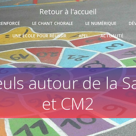
Retour à l'accueil
RENFORCÉ
LE CHANT CHORALE
LE NUMÉRIQUE
DÉ
UNE ÉCOLE POUR RÉUSSIR
APEL
ACTUALITÉ
leuls autour de la S
et CM2