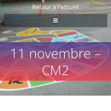
Skip
Retour à l'accueil
to
content
11 novembre –
CM2