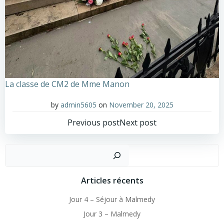
La classe de CM2 de Mme Manon
by
admin5605
on
November 20, 2025
Post
Post
Previous post
Next post
navigation
navigation
Sear
Articles récents
Jour 4 – Séjour à Malmedy
Jour 3 – Malmedy