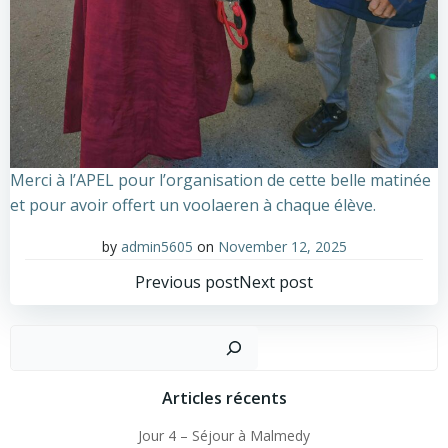
Merci à l’APEL pour l’organisation de cette belle matinée
et pour avoir offert un voolaeren à chaque élève.
by
admin5605
on
November 12, 2025
Post
Post
Previous post
Next post
navigation
navigation
Sear
Articles récents
Jour 4 – Séjour à Malmedy