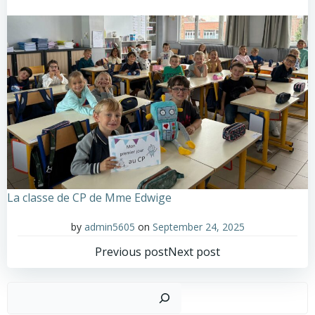
La classe de CP de Mme Edwige
by
admin5605
on
September 24, 2025
Post
Post
Previous post
Next post
navigation
navigation
Sear