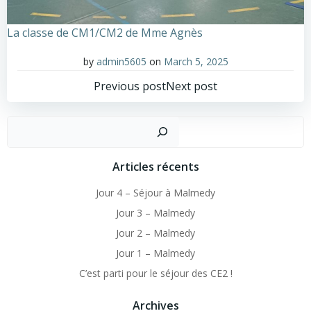
La classe de CM1/CM2 de Mme Agnès
by
admin5605
on
March 5, 2025
Post
Post
Previous post
Next post
navigation
navigation
Sear
Articles récents
Jour 4 – Séjour à Malmedy
Jour 3 – Malmedy
Jour 2 – Malmedy
Jour 1 – Malmedy
C’est parti pour le séjour des CE2 !
Archives