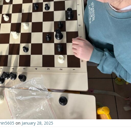
min5605
on
January 28, 2025