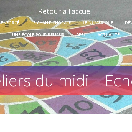
Retour à l'accueil
RENFORCÉ
LE CHANT CHORALE
LE NUMÉRIQUE
DÉ
UNE ÉCOLE POUR RÉUSSIR
APEL
ACTUALITÉ
liers du midi – Ec