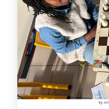
by
ad