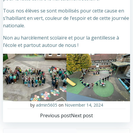
Tous nos élèves se sont mobilisés pour cette cause en
s’habillant en vert, couleur de l’espoir et de cette journée
nationale.
Non au harcèlement scolaire et pour la gentillesse à
l’école et partout autour de nous !
by
admin5605
on
November 14, 2024
Post
Post
Previous post
Next post
navigation
navigation
Sear