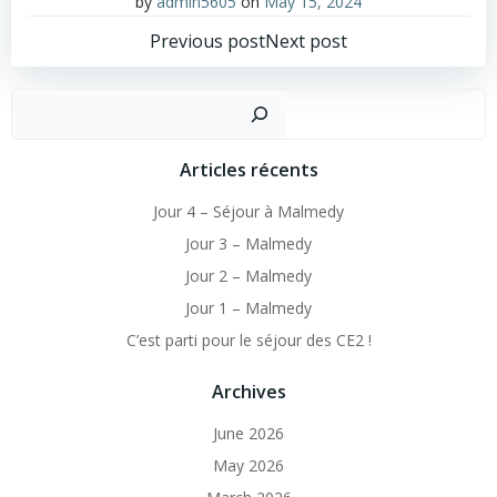
by
admin5605
on
May 15, 2024
Post
Post
Previous post
Next post
navigation
navigation
Sear
Articles récents
Jour 4 – Séjour à Malmedy
Jour 3 – Malmedy
Jour 2 – Malmedy
Jour 1 – Malmedy
C’est parti pour le séjour des CE2 !
Archives
June 2026
May 2026