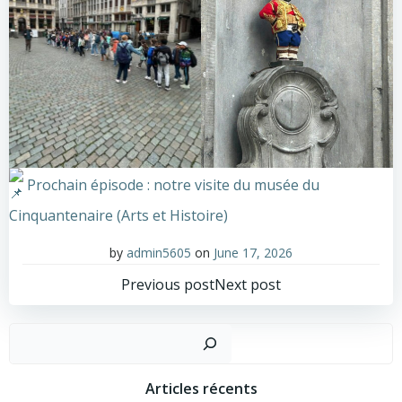
Prochain épisode : notre visite du musée du
Cinquantenaire (Arts et Histoire)
by
admin5605
on
June 17, 2026
Post
Post
Previous post
Next post
navigation
navigation
Sear
Articles récents