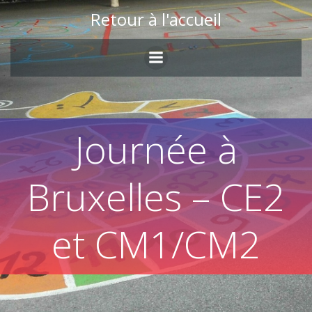
Skip
Retour à l'accueil
to
content
Journée à
Bruxelles – CE2
et CM1/CM2