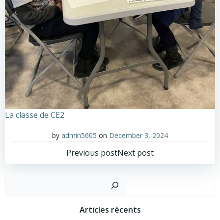
La classe de CE2
by
admin5605
on
December 3, 2024
Post
Post
Previous post
Next post
navigation
navigation
Sear
Articles récents